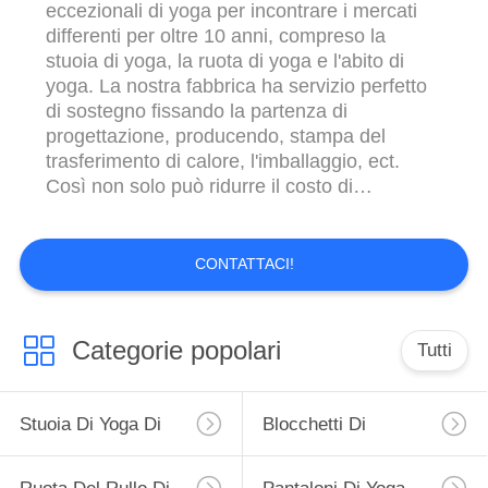
eccezionali di yoga per incontrare i mercati
differenti per oltre 10 anni, compreso la
stuoia di yoga, la ruota di yoga e l'abito di
yoga. La nostra fabbrica ha servizio perfetto
di sostegno fissando la partenza di
progettazione, producendo, stampa del
trasferimento di calore, l'imballaggio, ect.
Così non solo può ridurre il costo di
produzione, migliorare il termine di consegna
e comprimere il costo d'acquisto per il cliente,
ma anche controllare ogni punto di
CONTATTACI!
produzione ed assicurarsi efficiente e ...
Categorie popolari
Tutti
Stuoia Di Yoga Di
Blocchetti Di