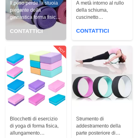
DI
A metà intorno al rullo
Il peso perde la stuoia
della schiuma,
piegante della
QUALITÀ
cuscinetto
ginnastica forma fisica
dell'equilibrio
impermeabile/a prova
CONTATTACI
CONTATTICI
CONTATTICI
dell'attrezzatura di
d'umidità della stuoia di
forma fisica di Pilates di
Pilates di yoga
yoga del rullo della
HOT
RICHIEDERE
schiuma di massaggio
UN
PREVENTIVO
MAPPA
DEL
SITO
Blocchetti di esercizio
Strumento di
di yoga di forma fisica,
addestramento della
PRIVACY
allungamento
parte posteriore di