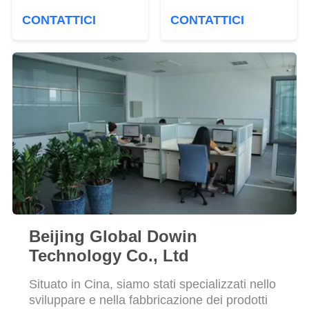
POLICY
amichevole del
allenamento della
CONTATTICI
CONTATTICI
mattone della schiuma
palestra di forma della
dei blocchetti di yoga di
vita del cerchio di
Eco
Pilates di forma fisica
della ruota del rullo di
yoga del TPE
Beijing Global Dowin
Technology Co., Ltd
Situato in Cina, siamo stati specializzati nello
sviluppare e nella fabbricazione dei prodotti