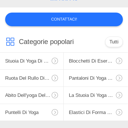
POLICY
CONTATTACI!
Categorie popolari
Tutti
Stuoia Di Yoga Di Forma Fisica
Blocchetti Di Esercizio Di Yoga
Ruota Del Rullo Di Yoga
Pantaloni Di Yoga Della Palestra
Abito Dell'yoga Delle Donne
La Stuoia Di Yoga Porta La Borsa
Puntelli Di Yoga
Elastici Di Forma Fisica