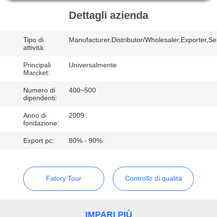
DI
Dettagli azienda
QUALITÀ
Tipo di
Manufacturer,Distributor/Wholesaler,Exporter,Sel
CONTATTACI
attività:
Principali
Universalmente
Marcket:
RICHIEDERE
Numero di
400~500
UN
dipendenti:
PREVENTIVO
Anno di
2009
fondazione:
MAPPA
Export pc:
80% - 90%
DEL
SITO
Fatory Tour
Controllo di qualità
PRIVACY
IMPARI PIÙ