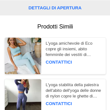
POLICY
DETTAGLI DI APERTURA
Prodotti Simili
L'yoga amichevole di Eco
copre gli insiemi, abito
femminile dei vestiti di
allenamento della palestra per
CONTATTICI
le donne
L'yoga stabilita della palestra
dell'abito dell'yoga delle donne
di nylon copre le ghette di
forma fisica + camice potate
CONTATTICI