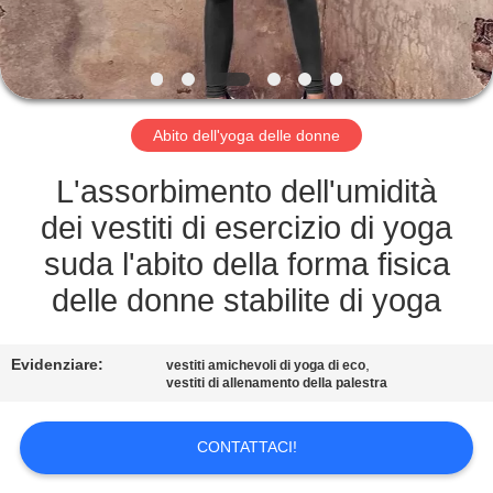
DI
QUALITÀ
CONTATTACI
Abito dell'yoga delle donne
RICHIEDERE
L'assorbimento dell'umidità
UN
dei vestiti di esercizio di yoga
PREVENTIVO
suda l'abito della forma fisica
delle donne stabilite di yoga
MAPPA
DEL
Evidenziare:
,
vestiti amichevoli di yoga di eco
vestiti di allenamento della palestra
SITO
CONTATTACI!
PRIVACY