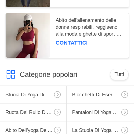
Abito dell'allenamento delle
donne respirabili, reggiseno
alla moda e ghette di sport dei
vestiti di yoga messi
CONTATTICI
Categorie popolari
Tutti
Stuoia Di Yoga Di Forma Fisica
Blocchetti Di Esercizio Di Yoga
Ruota Del Rullo Di Yoga
Pantaloni Di Yoga Della Palestra
Abito Dell'yoga Delle Donne
La Stuoia Di Yoga Porta La Borsa